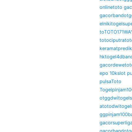
online
toto ga
gacor
bandotg
el
nikitogel
supe
to
TOTO171
WA
toto
ciputratot
keramat
predik
hk
togel4d
ban
gacor
dewetot
epo 10k
slot p
pulsa
Toto
Togel
pinjam10
otgg
dwitogel
s
atoto
dwitogel
gg
pinjam100
b
gacor
superlig
gacor
bandotg