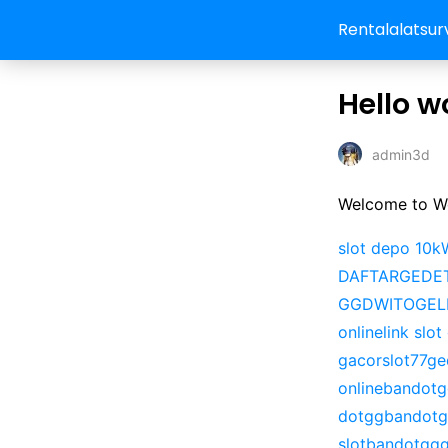
Rentalalatsur
Hello w
admin3d
Welcome to Word
slot depo 10k
DAFTAR
GEDE
GG
DWITOGEL
online
link slot
gacor
slot77
ge
online
bandotg
dotgg
bandot
slot
bandotgg