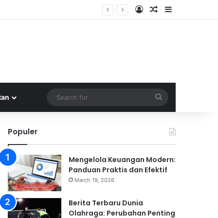
Log In
Random Article
Sidebar
a
Search
tan
for
Populer
Mengelola Keuangan Modern:
Panduan Praktis dan Efektif
March 19, 2026
Berita Terbaru Dunia
Olahraga: Perubahan Penting