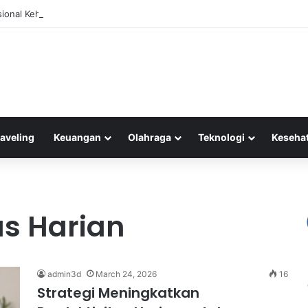
isional Kehilangan Pembeli Akibat Meningkatnya E-commerce di Indonesi
raveling
Keuangan
Olahraga
Teknologi
Keseha
as Harian
admin3d
March 24, 2026
16
Strategi Meningkatkan