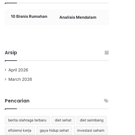
10 Bisnis Rumahan
Analisis Mendalam
Analisis Rival
Arsip
April 2026
March 2026
Pencarian
berita olahraga terbaru
diet sehat
diet seimbang
efisiensi kerja
gaya hidup sehat
investasi saham