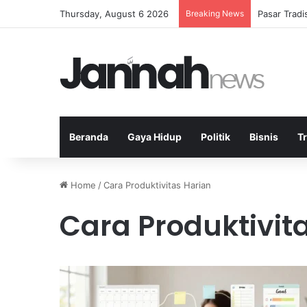
Thursday, August 6 2026
Breaking News
Pasar Trad
Beranda
Gaya Hidup
Politik
Bisnis
T
Home
/
Cara Produktivitas Harian
Cara Produktivit