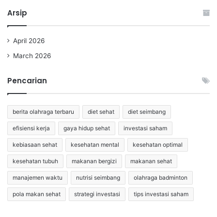
Arsip
April 2026
March 2026
Pencarian
berita olahraga terbaru
diet sehat
diet seimbang
efisiensi kerja
gaya hidup sehat
investasi saham
kebiasaan sehat
kesehatan mental
kesehatan optimal
kesehatan tubuh
makanan bergizi
makanan sehat
manajemen waktu
nutrisi seimbang
olahraga badminton
pola makan sehat
strategi investasi
tips investasi saham