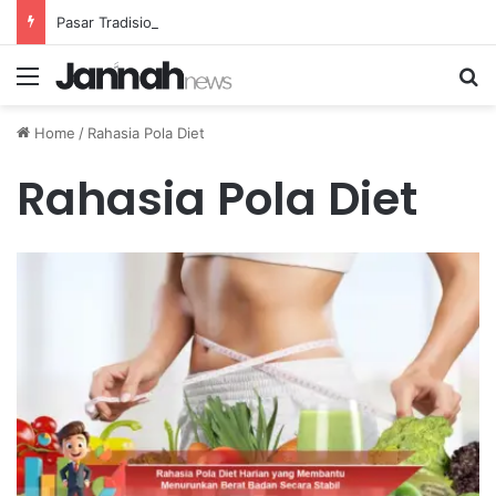
Pasar Tradisional Kehilangan Pembeli Akibat Meningkatnya E-commerce di Indonesia
Menu
Se
Home
/
Rahasia Pola Diet
Rahasia Pola Diet