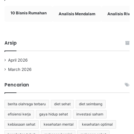
10 Bisnis Rumahan
Analisis Mendalam
Analisis Rival
Arsip
April 2026
March 2026
Pencarian
berita olahraga terbaru
diet sehat
diet seimbang
efisiensi kerja
gaya hidup sehat
investasi saham
kebiasaan sehat
kesehatan mental
kesehatan optimal