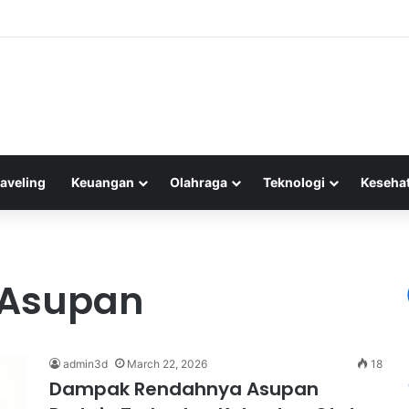
adisional Kehilangan Pembeli Akibat Meningkatnya E-commerce di Indone
raveling
Keuangan
Olahraga
Teknologi
Keseha
 Asupan
admin3d
March 22, 2026
18
Dampak Rendahnya Asupan