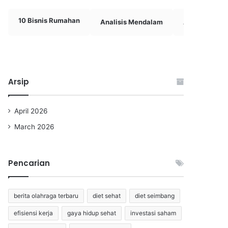
10 Bisnis Rumahan
Analisis Mendalam
Analisis Rival
Arsip
April 2026
March 2026
Pencarian
berita olahraga terbaru
diet sehat
diet seimbang
efisiensi kerja
gaya hidup sehat
investasi saham