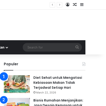
Log In
Random Article
Sidebar
sia
Search
tan
for
Populer
Diet Sehat untuk Mengatasi
Kebiasaan Makan Tidak
Terjadwal Setiap Hari
March 22, 2026
Bisnis Rumahan Menjanjikan:
Jasa Desain Kemasan untuk