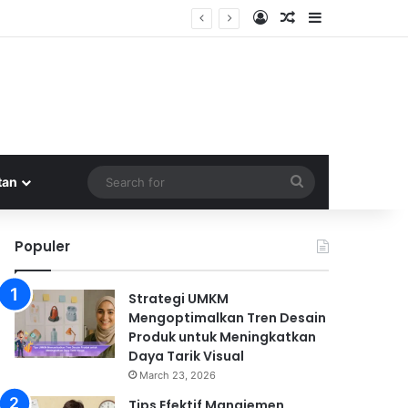
Log In
Random Article
Sidebar
a
Search
tan
for
Populer
Strategi UMKM
Mengoptimalkan Tren Desain
Produk untuk Meningkatkan
Daya Tarik Visual
March 23, 2026
Tips Efektif Manajemen