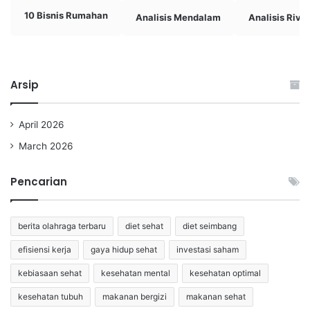
10 Bisnis Rumahan
Analisis Mendalam
Analisis Rival
Arsip
April 2026
March 2026
Pencarian
berita olahraga terbaru
diet sehat
diet seimbang
efisiensi kerja
gaya hidup sehat
investasi saham
kebiasaan sehat
kesehatan mental
kesehatan optimal
kesehatan tubuh
makanan bergizi
makanan sehat