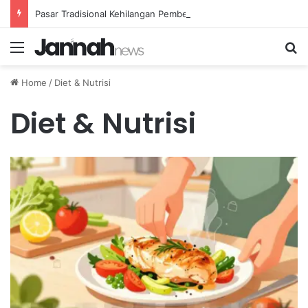
Pasar Tradisional Kehilangan Pembeli Akibat Meningkatnya E-commerce di Indonesia
Menu
Se
Home
/
Diet & Nutrisi
Diet & Nutrisi