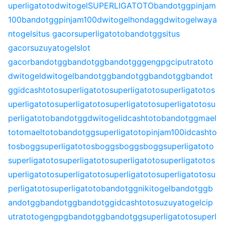
uperligatoto
dwitogel
SUPERLIGATOTO
bandotgg
pinjam
100
bandotgg
pinjam100
dwitogel
hondagg
dwitogel
waya
ntogel
situs gacor
superligatoto
bandotgg
situs
gacor
suzuyatogel
slot
gacor
bandotgg
bandotgg
bandotgg
gengpg
ciputratoto
dwitogel
dwitogel
bandotgg
bandotgg
bandotgg
bandot
gg
idcashtoto
superligatoto
superligatoto
superligatoto
s
uperligatoto
superligatoto
superligatoto
superligatoto
su
perligatoto
bandotgg
dwitogel
idcashtoto
bandotgg
mael
toto
maeltoto
bandotgg
superligatoto
pinjam100
idcashto
to
sbogg
superligatoto
sbogg
sbogg
sbogg
superligatoto
superligatoto
superligatoto
superligatoto
superligatoto
s
uperligatoto
superligatoto
superligatoto
superligatoto
su
perligatoto
superligatoto
bandotgg
nikitogel
bandotgg
b
andotgg
bandotgg
bandotgg
idcashtoto
suzuyatogel
cip
utratoto
gengpg
bandotgg
bandotgg
superligatoto
superl