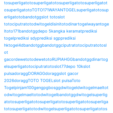
to
superligatoto
superligatoto
superligatoto
superligatot
o
superligatoto
TOTO171
WAYANTOGEL
superligatoto
sup
erligatoto
bandotgg
slot toto
slot
toto
ciputratoto
dwitogel
disinitoto
dinartogel
wayantoge
l
toto171
bandotgg
depo 5k
angka keramat
prediksi
togel
prediksi sdy
prediksi sgp
prediksi
hk
togel4d
bandotgg
bandotgg
ciputratoto
ciputratoto
sl
ot
gacor
dewetoto
dewetoto
RUPIAHGG
bandotgg
dinartog
el
superligatoto
ciputratoto
slot77
depo 10k
slot
pulsa
doragg
DORAGG
doragg
slot gacor
2026
doragg
TOTO TOGEL
slot pulsa
Toto
Togel
pinjam100
gengpg
bosgg
dwitogel
dwitogel
maeltot
o
dwitogel
maeltoto
dwitogel
bandotgg
dwitogel
superlig
atoto
superligatoto
superligatoto
superligatoto
superliga
toto
superligatoto
dwitogel
superligatoto
superligatoto
s