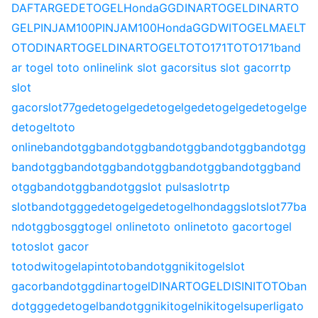
DAFTAR
GEDETOGEL
HondaGG
DINARTOGEL
DINARTO
GEL
PINJAM100
PINJAM100
HondaGG
DWITOGEL
MAELT
OTO
DINARTOGEL
DINARTOGEL
TOTO171
TOTO171
band
ar togel toto online
link slot gacor
situs slot gacor
rtp
slot
gacor
slot77
gedetogel
gedetogel
gedetogel
gedetogel
ge
detogel
toto
online
bandotgg
bandotgg
bandotgg
bandotgg
bandotgg
bandotgg
bandotgg
bandotgg
bandotgg
bandotgg
band
otgg
bandotgg
bandotgg
slot pulsa
slot
rtp
slot
bandotgg
gedetogel
gedetogel
hondagg
slot
slot77
ba
ndotgg
bosgg
togel online
toto online
toto gacor
togel
toto
slot gacor
toto
dwitogel
apintoto
bandotgg
nikitogel
slot
gacor
bandotgg
dinartogel
DINARTOGEL
DISINITOTO
ban
dotgg
gedetogel
bandotgg
nikitogel
nikitogel
superligato