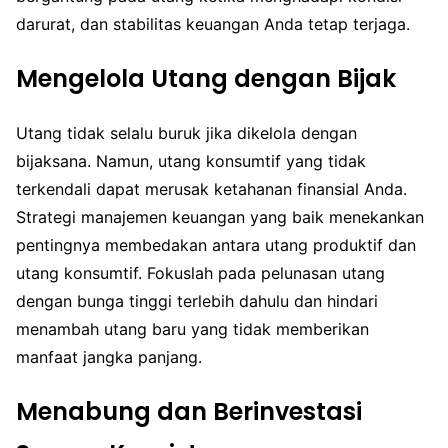
darurat, dan stabilitas keuangan Anda tetap terjaga.
Mengelola Utang dengan Bijak
Utang tidak selalu buruk jika dikelola dengan
bijaksana. Namun, utang konsumtif yang tidak
terkendali dapat merusak ketahanan finansial Anda.
Strategi manajemen keuangan yang baik menekankan
pentingnya membedakan antara utang produktif dan
utang konsumtif. Fokuslah pada pelunasan utang
dengan bunga tinggi terlebih dahulu dan hindari
menambah utang baru yang tidak memberikan
manfaat jangka panjang.
Menabung dan Berinvestasi