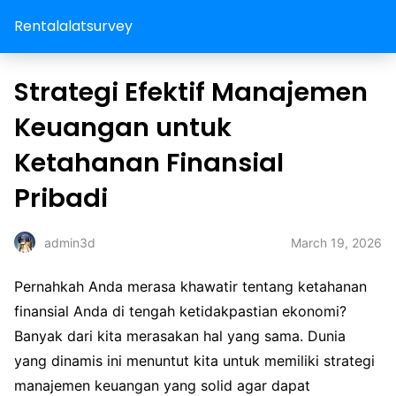
Rentalalatsurvey
Strategi Efektif Manajemen
Keuangan untuk
Ketahanan Finansial
Pribadi
March 19, 2026
admin3d
Pernahkah Anda merasa khawatir tentang ketahanan
finansial Anda di tengah ketidakpastian ekonomi?
Banyak dari kita merasakan hal yang sama. Dunia
yang dinamis ini menuntut kita untuk memiliki strategi
manajemen keuangan yang solid agar dapat