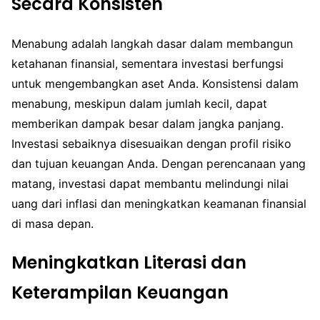
Secara Konsisten
Menabung adalah langkah dasar dalam membangun
ketahanan finansial, sementara investasi berfungsi
untuk mengembangkan aset Anda. Konsistensi dalam
menabung, meskipun dalam jumlah kecil, dapat
memberikan dampak besar dalam jangka panjang.
Investasi sebaiknya disesuaikan dengan profil risiko
dan tujuan keuangan Anda. Dengan perencanaan yang
matang, investasi dapat membantu melindungi nilai
uang dari inflasi dan meningkatkan keamanan finansial
di masa depan.
Meningkatkan Literasi dan
Keterampilan Keuangan