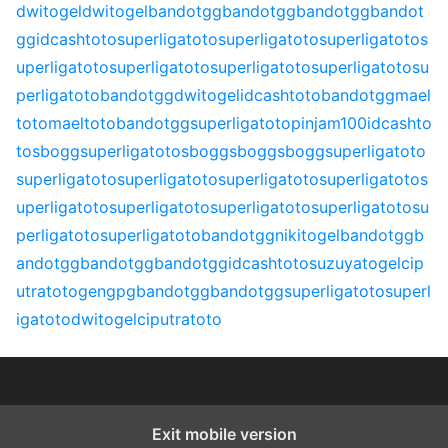
dwitogel
dwitogel
bandotgg
bandotgg
bandotgg
bandot
gg
idcashtoto
superligatoto
superligatoto
superligatoto
s
uperligatoto
superligatoto
superligatoto
superligatoto
su
perligatoto
bandotgg
dwitogel
idcashtoto
bandotgg
mael
toto
maeltoto
bandotgg
superligatoto
pinjam100
idcashto
to
sbogg
superligatoto
sbogg
sbogg
sbogg
superligatoto
superligatoto
superligatoto
superligatoto
superligatoto
s
uperligatoto
superligatoto
superligatoto
superligatoto
su
perligatoto
superligatoto
bandotgg
nikitogel
bandotgg
b
andotgg
bandotgg
bandotgg
idcashtoto
suzuyatogel
cip
utratoto
gengpg
bandotgg
bandotgg
superligatoto
superl
igatoto
dwitogel
ciputratoto
Exit mobile version