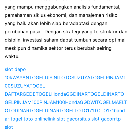
yang mampu menggabungkan analisis fundamental,
pemahaman siklus ekonomi, dan manajemen risiko
yang baik akan lebih siap beradaptasi dengan
perubahan pasar. Dengan strategi yang terstruktur dan
disiplin, investasi saham dapat tumbuh secara optimal
meskipun dinamika sektor terus berubah seiring
waktu.
slot depo
10k
WAYANTOGEL
DISINITOTO
SUZUYATOGEL
PINJAM1
00
SUZUYATOGEL
DAFTAR
GEDETOGEL
HondaGG
DINARTOGEL
DINARTO
GEL
PINJAM100
PINJAM100
HondaGG
DWITOGEL
MAELT
OTO
DINARTOGEL
DINARTOGEL
TOTO171
TOTO171
band
ar togel toto online
link slot gacor
situs slot gacor
rtp
slot