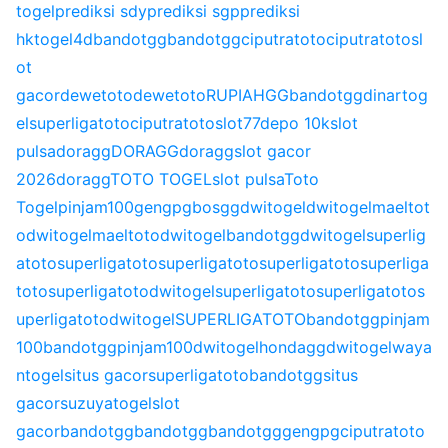
togel
prediksi sdy
prediksi sgp
prediksi
hk
togel4d
bandotgg
bandotgg
ciputratoto
ciputratoto
sl
ot
gacor
dewetoto
dewetoto
RUPIAHGG
bandotgg
dinartog
el
superligatoto
ciputratoto
slot77
depo 10k
slot
pulsa
doragg
DORAGG
doragg
slot gacor
2026
doragg
TOTO TOGEL
slot pulsa
Toto
Togel
pinjam100
gengpg
bosgg
dwitogel
dwitogel
maeltot
o
dwitogel
maeltoto
dwitogel
bandotgg
dwitogel
superlig
atoto
superligatoto
superligatoto
superligatoto
superliga
toto
superligatoto
dwitogel
superligatoto
superligatoto
s
uperligatoto
dwitogel
SUPERLIGATOTO
bandotgg
pinjam
100
bandotgg
pinjam100
dwitogel
hondagg
dwitogel
waya
ntogel
situs gacor
superligatoto
bandotgg
situs
gacor
suzuyatogel
slot
gacor
bandotgg
bandotgg
bandotgg
gengpg
ciputratoto