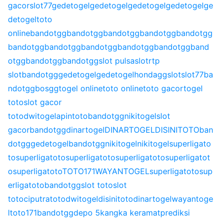
gacor
slot77
gedetogel
gedetogel
gedetogel
gedetogel
ge
detogel
toto
online
bandotgg
bandotgg
bandotgg
bandotgg
bandotgg
bandotgg
bandotgg
bandotgg
bandotgg
bandotgg
band
otgg
bandotgg
bandotgg
slot pulsa
slot
rtp
slot
bandotgg
gedetogel
gedetogel
hondagg
slot
slot77
ba
ndotgg
bosgg
togel online
toto online
toto gacor
togel
toto
slot gacor
toto
dwitogel
apintoto
bandotgg
nikitogel
slot
gacor
bandotgg
dinartogel
DINARTOGEL
DISINITOTO
ban
dotgg
gedetogel
bandotgg
nikitogel
nikitogel
superligato
to
superligatoto
superligatoto
superligatoto
superligatot
o
superligatoto
TOTO171
WAYANTOGEL
superligatoto
sup
erligatoto
bandotgg
slot toto
slot
toto
ciputratoto
dwitogel
disinitoto
dinartogel
wayantoge
l
toto171
bandotgg
depo 5k
angka keramat
prediksi