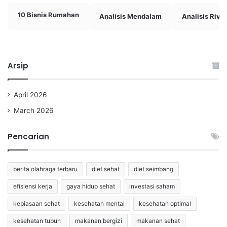
10 Bisnis Rumahan
Analisis Mendalam
Analisis Rival
Arsip
April 2026
March 2026
Pencarian
berita olahraga terbaru
diet sehat
diet seimbang
efisiensi kerja
gaya hidup sehat
investasi saham
kebiasaan sehat
kesehatan mental
kesehatan optimal
kesehatan tubuh
makanan bergizi
makanan sehat