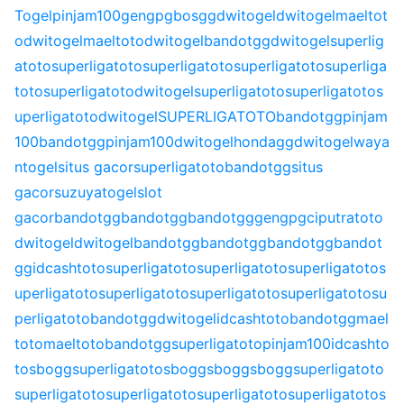
Togel
pinjam100
gengpg
bosgg
dwitogel
dwitogel
maeltot
o
dwitogel
maeltoto
dwitogel
bandotgg
dwitogel
superlig
atoto
superligatoto
superligatoto
superligatoto
superliga
toto
superligatoto
dwitogel
superligatoto
superligatoto
s
uperligatoto
dwitogel
SUPERLIGATOTO
bandotgg
pinjam
100
bandotgg
pinjam100
dwitogel
hondagg
dwitogel
waya
ntogel
situs gacor
superligatoto
bandotgg
situs
gacor
suzuyatogel
slot
gacor
bandotgg
bandotgg
bandotgg
gengpg
ciputratoto
dwitogel
dwitogel
bandotgg
bandotgg
bandotgg
bandot
gg
idcashtoto
superligatoto
superligatoto
superligatoto
s
uperligatoto
superligatoto
superligatoto
superligatoto
su
perligatoto
bandotgg
dwitogel
idcashtoto
bandotgg
mael
toto
maeltoto
bandotgg
superligatoto
pinjam100
idcashto
to
sbogg
superligatoto
sbogg
sbogg
sbogg
superligatoto
superligatoto
superligatoto
superligatoto
superligatoto
s