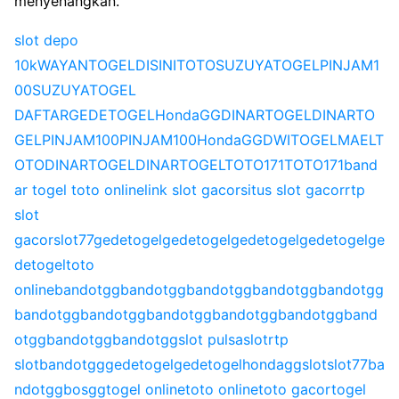
menyenangkan.
slot depo
10k
WAYANTOGEL
DISINITOTO
SUZUYATOGEL
PINJAM1
00
SUZUYATOGEL
DAFTAR
GEDETOGEL
HondaGG
DINARTOGEL
DINARTO
GEL
PINJAM100
PINJAM100
HondaGG
DWITOGEL
MAELT
OTO
DINARTOGEL
DINARTOGEL
TOTO171
TOTO171
band
ar togel toto online
link slot gacor
situs slot gacor
rtp
slot
gacor
slot77
gedetogel
gedetogel
gedetogel
gedetogel
ge
detogel
toto
online
bandotgg
bandotgg
bandotgg
bandotgg
bandotgg
bandotgg
bandotgg
bandotgg
bandotgg
bandotgg
band
otgg
bandotgg
bandotgg
slot pulsa
slot
rtp
slot
bandotgg
gedetogel
gedetogel
hondagg
slot
slot77
ba
ndotgg
bosgg
togel online
toto online
toto gacor
togel