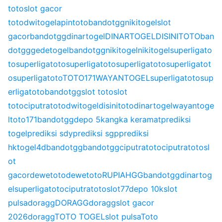
toto
slot gacor
toto
dwitogel
apintoto
bandotgg
nikitogel
slot
gacor
bandotgg
dinartogel
DINARTOGEL
DISINITOTO
ban
dotgg
gedetogel
bandotgg
nikitogel
nikitogel
superligato
to
superligatoto
superligatoto
superligatoto
superligatot
o
superligatoto
TOTO171
WAYANTOGEL
superligatoto
sup
erligatoto
bandotgg
slot toto
slot
toto
ciputratoto
dwitogel
disinitoto
dinartogel
wayantoge
l
toto171
bandotgg
depo 5k
angka keramat
prediksi
togel
prediksi sdy
prediksi sgp
prediksi
hk
togel4d
bandotgg
bandotgg
ciputratoto
ciputratoto
sl
ot
gacor
dewetoto
dewetoto
RUPIAHGG
bandotgg
dinartog
el
superligatoto
ciputratoto
slot77
depo 10k
slot
pulsa
doragg
DORAGG
doragg
slot gacor
2026
doragg
TOTO TOGEL
slot pulsa
Toto