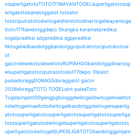
o
superligatoto
TOTO171
WAYANTOGEL
superligatoto
sup
erligatoto
bandotgg
slot toto
slot
toto
ciputratoto
dwitogel
disinitoto
dinartogel
wayantoge
l
toto171
bandotgg
depo 5k
angka keramat
prediksi
togel
prediksi sdy
prediksi sgp
prediksi
hk
togel4d
bandotgg
bandotgg
ciputratoto
ciputratoto
sl
ot
gacor
dewetoto
dewetoto
RUPIAHGG
bandotgg
dinartog
el
superligatoto
ciputratoto
slot77
depo 10k
slot
pulsa
doragg
DORAGG
doragg
slot gacor
2026
doragg
TOTO TOGEL
slot pulsa
Toto
Togel
pinjam100
gengpg
bosgg
dwitogel
dwitogel
maeltot
o
dwitogel
maeltoto
dwitogel
bandotgg
dwitogel
superlig
atoto
superligatoto
superligatoto
superligatoto
superliga
toto
superligatoto
dwitogel
superligatoto
superligatoto
s
uperligatoto
dwitogel
SUPERLIGATOTO
bandotgg
pinjam