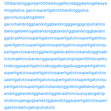
100
bandotgg
pinjam100
dwitogel
hondagg
dwitogel
waya
ntogel
situs gacor
superligatoto
bandotgg
situs
gacor
suzuyatogel
slot
gacor
bandotgg
bandotgg
bandotgg
gengpg
ciputratoto
dwitogel
dwitogel
bandotgg
bandotgg
bandotgg
bandot
gg
idcashtoto
superligatoto
superligatoto
superligatoto
s
uperligatoto
superligatoto
superligatoto
superligatoto
su
perligatoto
bandotgg
dwitogel
idcashtoto
bandotgg
mael
toto
maeltoto
bandotgg
superligatoto
pinjam100
idcashto
to
sbogg
superligatoto
sbogg
sbogg
sbogg
superligatoto
superligatoto
superligatoto
superligatoto
superligatoto
s
uperligatoto
superligatoto
superligatoto
superligatoto
su
perligatoto
superligatoto
bandotgg
nikitogel
bandotgg
b
andotgg
bandotgg
bandotgg
idcashtoto
suzuyatogel
cip
utratoto
gengpg
bandotgg
bandotgg
superligatoto
superl
igatoto
dwitogel
ciputratoto