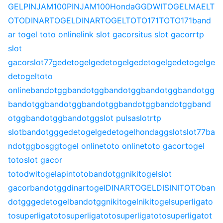
GEL
PINJAM100
PINJAM100
HondaGG
DWITOGEL
MAELT
OTO
DINARTOGEL
DINARTOGEL
TOTO171
TOTO171
band
ar togel toto online
link slot gacor
situs slot gacor
rtp
slot
gacor
slot77
gedetogel
gedetogel
gedetogel
gedetogel
ge
detogel
toto
online
bandotgg
bandotgg
bandotgg
bandotgg
bandotgg
bandotgg
bandotgg
bandotgg
bandotgg
bandotgg
band
otgg
bandotgg
bandotgg
slot pulsa
slot
rtp
slot
bandotgg
gedetogel
gedetogel
hondagg
slot
slot77
ba
ndotgg
bosgg
togel online
toto online
toto gacor
togel
toto
slot gacor
toto
dwitogel
apintoto
bandotgg
nikitogel
slot
gacor
bandotgg
dinartogel
DINARTOGEL
DISINITOTO
ban
dotgg
gedetogel
bandotgg
nikitogel
nikitogel
superligato
to
superligatoto
superligatoto
superligatoto
superligatot