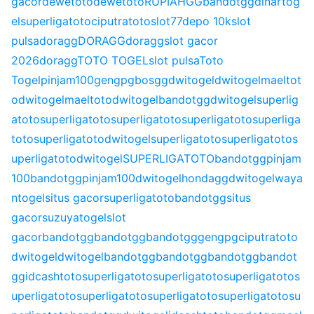
gacor
dewetoto
dewetoto
RUPIAHGG
bandotgg
dinartog
el
superligatoto
ciputratoto
slot77
depo 10k
slot
pulsa
doragg
DORAGG
doragg
slot gacor
2026
doragg
TOTO TOGEL
slot pulsa
Toto
Togel
pinjam100
gengpg
bosgg
dwitogel
dwitogel
maeltot
o
dwitogel
maeltoto
dwitogel
bandotgg
dwitogel
superlig
atoto
superligatoto
superligatoto
superligatoto
superliga
toto
superligatoto
dwitogel
superligatoto
superligatoto
s
uperligatoto
dwitogel
SUPERLIGATOTO
bandotgg
pinjam
100
bandotgg
pinjam100
dwitogel
hondagg
dwitogel
waya
ntogel
situs gacor
superligatoto
bandotgg
situs
gacor
suzuyatogel
slot
gacor
bandotgg
bandotgg
bandotgg
gengpg
ciputratoto
dwitogel
dwitogel
bandotgg
bandotgg
bandotgg
bandot
gg
idcashtoto
superligatoto
superligatoto
superligatoto
s
uperligatoto
superligatoto
superligatoto
superligatoto
su