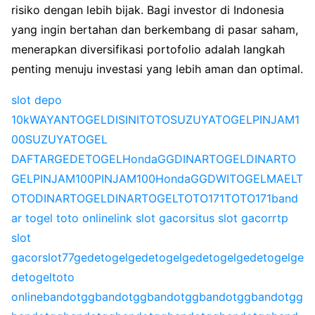
risiko dengan lebih bijak. Bagi investor di Indonesia
yang ingin bertahan dan berkembang di pasar saham,
menerapkan diversifikasi portofolio adalah langkah
penting menuju investasi yang lebih aman dan optimal.
slot depo
10k
WAYANTOGEL
DISINITOTO
SUZUYATOGEL
PINJAM1
00
SUZUYATOGEL
DAFTAR
GEDETOGEL
HondaGG
DINARTOGEL
DINARTO
GEL
PINJAM100
PINJAM100
HondaGG
DWITOGEL
MAELT
OTO
DINARTOGEL
DINARTOGEL
TOTO171
TOTO171
band
ar togel toto online
link slot gacor
situs slot gacor
rtp
slot
gacor
slot77
gedetogel
gedetogel
gedetogel
gedetogel
ge
detogel
toto
online
bandotgg
bandotgg
bandotgg
bandotgg
bandotgg