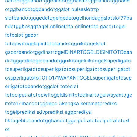
bandotgg
bandotgg
bandotgg
bandotgg
bandotgg
band
otgg
bandotgg
bandotgg
slot pulsa
slot
rtp
slot
bandotgg
gedetogel
gedetogel
hondagg
slot
slot77
ba
ndotgg
bosgg
togel online
toto online
toto gacor
togel
toto
slot gacor
toto
dwitogel
apintoto
bandotgg
nikitogel
slot
gacor
bandotgg
dinartogel
DINARTOGEL
DISINITOTO
ban
dotgg
gedetogel
bandotgg
nikitogel
nikitogel
superligato
to
superligatoto
superligatoto
superligatoto
superligatot
o
superligatoto
TOTO171
WAYANTOGEL
superligatoto
sup
erligatoto
bandotgg
slot toto
slot
toto
ciputratoto
dwitogel
disinitoto
dinartogel
wayantoge
l
toto171
bandotgg
depo 5k
angka keramat
prediksi
togel
prediksi sdy
prediksi sgp
prediksi
hk
togel4d
bandotgg
bandotgg
ciputratoto
ciputratoto
sl
ot