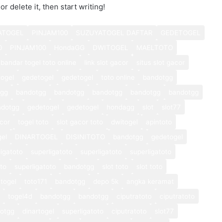
r delete it, then start writing!
ATOGEL
PINJAM100
SUZUYATOGEL DAFTAR
GEDETOGEL
0
PINJAM100
HondaGG
DWITOGEL
MAELTOTO
bandar togel toto online
link slot gacor
situs slot gacor
ogel
gedetogel
gedetogel
toto online
bandotgg
tgg
bandotgg
bandotgg
bandotgg
bandotgg
bandotgg
ndotgg
gedetogel
gedetogel
hondagg
slot
slot77
cor
togel toto
slot gacor toto
dwitogel
apintoto
gel
DINARTOGEL
DISINITOTO
bandotgg
gedetogel
ligatoto
superligatoto
superligatoto
superligatoto
oto
superligatoto
bandotgg
slot toto
slot toto
togel
toto171
bandotgg
depo 5k
angka keramat
togel4d
bandotgg
bandotgg
ciputratoto
ciputratoto
otgg
dinartogel
superligatoto
ciputratoto
slot77