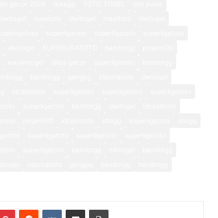
lot gacor 2026
doragg
TOTO TOGEL
slot pulsa
dwitogel
maeltoto
dwitogel
maeltoto
dwitogel
superligatoto
superligatoto
superligatoto
superligatoto
o
dwitogel
SUPERLIGATOTO
bandotgg
pinjam100
wayantogel
situs gacor
superligatoto
bandotgg
andotgg
bandotgg
gengpg
ciputratoto
dwitogel
gg
idcashtoto
superligatoto
superligatoto
superligatoto
atoto
superligatoto
bandotgg
dwitogel
idcashtoto
atoto
pinjam100
idcashtoto
sbogg
superligatoto
sbogg
igatoto
superligatoto
superligatoto
superligatoto
atoto
superligatoto
bandotgg
nikitogel
bandotgg
atogel
ciputratoto
gengpg
bandotgg
bandotgg
mblr
Pinterest
Reddit
VKontakte
Share via Email
Print