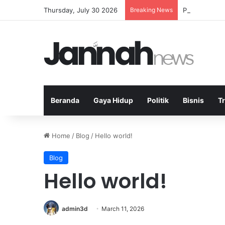
Thursday, July 30 2026
Breaking News
Pasar Tradis
Beranda
Gaya Hidup
Politik
Bisnis
T
Home
/
Blog
/
Hello world!
Blog
Hello world!
admin3d
March 11, 2026