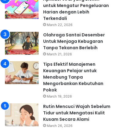
untuk Mengatur Pengeluaran
Harian dengan Lebih
Terkendali
March 22, 2026
Olahraga Santai Desember
Untuk Menjaga Kebugaran
Tanpa Tekanan Berlebih
March 21, 2026
Tips Efektif Manajemen
Keuangan Pelajar untuk
Menabung Tanpa
Mengorbankan Kebutuhan
Pokok
March 19, 2026
Rutin Mencuci Wajah Sebelum
Tidur untuk Mengatasi Kulit
Kusam Secara Alami
March 26, 2026