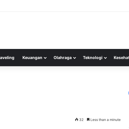
ional Kehilangan Pembeli Akibat Meningkatnya E-commerce di Indonesia
raveling
Keuangan
Olahraga
Teknologi
Keseha
32
Less than a minute