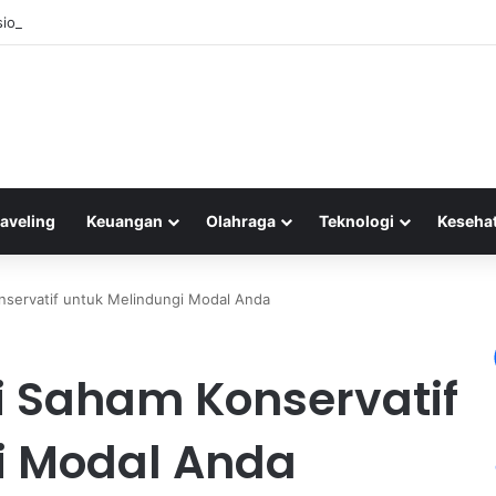
isional Kehilangan Pembeli Akibat Meningkatnya E-commerce di Indonesi
raveling
Keuangan
Olahraga
Teknologi
Keseha
onservatif untuk Melindungi Modal Anda
si Saham Konservatif
i Modal Anda