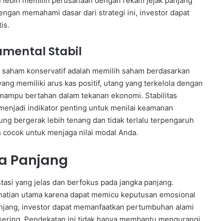
 lebih memilih perusahaan dengan rekam jejak panjang
engan memahami dasar dari strategi ini, investor dapat
is.
mental Stabil
si saham konservatif adalah memilih saham berdasarkan
g memiliki arus kas positif, utang yang terkelola dengan
 mampu bertahan dalam tekanan ekonomi. Stabilitas
enjadi indikator penting untuk menilai keamanan
ung bergerak lebih tenang dan tidak terlalu terpengaruh
h cocok untuk menjaga nilai modal Anda.
a Panjang
tasi yang jelas dan berfokus pada jangka panjang.
erhatian utama karena dapat memicu keputusan emosional
anjang, investor dapat memanfaatkan pertumbuhan alami
sering. Pendekatan ini tidak hanya membantu mengurangi