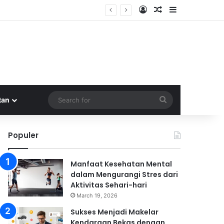
Log In
Random Article
Sidebar
a
Search
tan
for
Populer
Manfaat Kesehatan Mental
dalam Mengurangi Stres dari
Aktivitas Sehari-hari
March 19, 2026
Sukses Menjadi Makelar
Kendaraan Bekas dengan