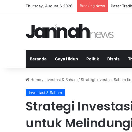
Thursday, August 6 2026
Breaking News
Pasar Trad
Beranda
Gaya Hidup
Politik
Bisnis
T
Home
/
Investasi & Saham
/
Strategi Investasi Saham K
Investasi & Saham
Strategi Investa
untuk Melindung