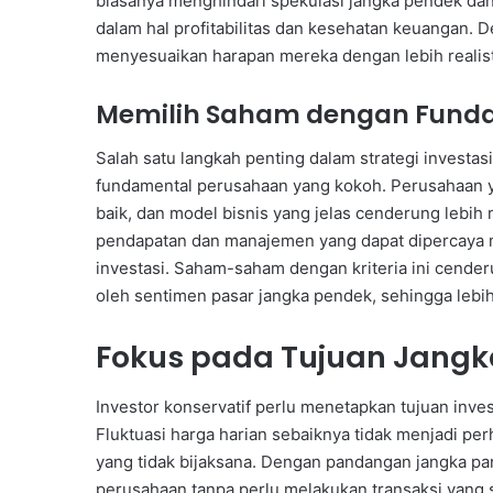
biasanya menghindari spekulasi jangka pendek dan
dalam hal profitabilitas dan kesehatan keuangan. D
menyesuaikan harapan mereka dengan lebih realist
Memilih Saham dengan Funda
Salah satu langkah penting dalam strategi investa
fundamental perusahaan yang kokoh. Perusahaan yan
baik, dan model bisnis yang jelas cenderung lebih
pendapatan dan manajemen yang dapat dipercaya m
investasi. Saham-saham dengan kriteria ini cender
oleh sentimen pasar jangka pendek, sehingga lebi
Fokus pada Tujuan Jangk
Investor konservatif perlu menetapkan tujuan inves
Fluktuasi harga harian sebaiknya tidak menjadi p
yang tidak bijaksana. Dengan pandangan jangka p
perusahaan tanpa perlu melakukan transaksi yang 