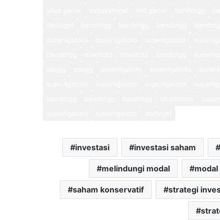
situs gacor
suzuyatogel
slot gacor
bandotgg
b
dwitogel
bandotgg
bandotgg
bandotgg
bandot
superligatoto
superligatoto
superligatoto
superlig
bandotgg
maeltoto
maeltoto
bandotgg
superlig
sbogg
sbogg
superligatoto
superligatoto
superl
superligatoto
superligatoto
superligatoto
superlig
bandotgg
bandotgg
bandotgg
idcashtoto
suzuy
superligatoto
superligatoto
dwitogel
investasi
investasi saham
melindungi modal
modal
saham konservatif
strategi inves
stra