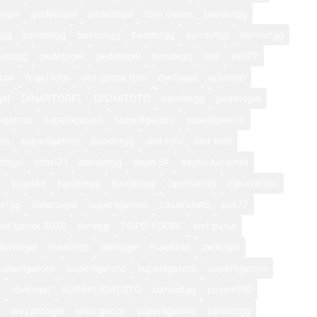
ogel
gedetogel
gedetogel
toto online
bandotgg
tgg
bandotgg
bandotgg
bandotgg
bandotgg
bandotgg
ndotgg
gedetogel
gedetogel
hondagg
slot
slot77
cor
togel toto
slot gacor toto
dwitogel
apintoto
gel
DINARTOGEL
DISINITOTO
bandotgg
gedetogel
ligatoto
superligatoto
superligatoto
superligatoto
oto
superligatoto
bandotgg
slot toto
slot toto
togel
toto171
bandotgg
depo 5k
angka keramat
togel4d
bandotgg
bandotgg
ciputratoto
ciputratoto
otgg
dinartogel
superligatoto
ciputratoto
slot77
lot gacor 2026
doragg
TOTO TOGEL
slot pulsa
dwitogel
maeltoto
dwitogel
maeltoto
dwitogel
superligatoto
superligatoto
superligatoto
superligatoto
o
dwitogel
SUPERLIGATOTO
bandotgg
pinjam100
wayantogel
situs gacor
superligatoto
bandotgg