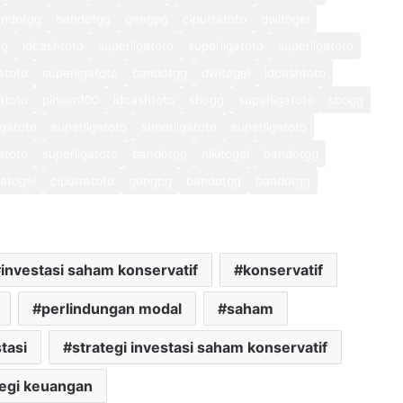
andotgg
bandotgg
gengpg
ciputratoto
dwitogel
gg
idcashtoto
superligatoto
superligatoto
superligatoto
atoto
superligatoto
bandotgg
dwitogel
idcashtoto
atoto
pinjam100
idcashtoto
sbogg
superligatoto
sbogg
igatoto
superligatoto
superligatoto
superligatoto
atoto
superligatoto
bandotgg
nikitogel
bandotgg
atogel
ciputratoto
gengpg
bandotgg
bandotgg
investasi saham konservatif
konservatif
perlindungan modal
saham
tasi
strategi investasi saham konservatif
tegi keuangan