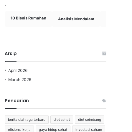
10 Bisnis Rumahan
Analisis Mendalam
Analisis Rival
Arsip
April 2026
March 2026
Pencarian
berita olahraga terbaru
diet sehat
diet seimbang
efisiensi kerja
gaya hidup sehat
investasi saham