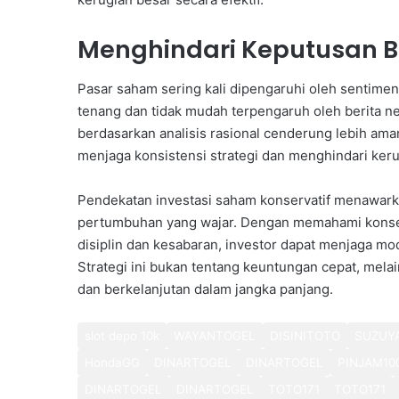
Menghindari Keputusan B
Pasar saham sering kali dipengaruhi oleh sentimen 
tenang dan tidak mudah terpengaruh oleh berita ne
berdasarkan analisis rasional cenderung lebih ama
menjaga konsistensi strategi dan menghindari kerug
Pendekatan investasi saham konservatif menawar
pertumbuhan yang wajar. Dengan memahami konsep
disiplin dan kesabaran, investor dapat menjaga mo
Strategi ini bukan tentang keuntungan cepat, me
dan berkelanjutan dalam jangka panjang.
slot depo 10k
WAYANTOGEL
DISINITOTO
SUZUY
HondaGG
DINARTOGEL
DINARTOGEL
PINJAM10
DINARTOGEL
DINARTOGEL
TOTO171
TOTO171