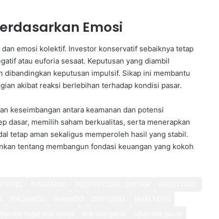
erdasarkan Emosi
dan emosi kolektif. Investor konservatif sebaiknya tetap
gatif atau euforia sesaat. Keputusan yang diambil
n dibandingkan keputusan impulsif. Sikap ini membantu
ian akibat reaksi berlebihan terhadap kondisi pasar.
kan keseimbangan antara keamanan dan potensi
 dasar, memilih saham berkualitas, serta menerapkan
dal tetap aman sekaligus memperoleh hasil yang stabil.
lainkan tentang membangun fondasi keuangan yang kokoh
ATOGEL
PINJAM100
SUZUYATOGEL DAFTAR
GEDETOGEL
0
PINJAM100
HondaGG
DWITOGEL
MAELTOTO
bandar togel toto online
link slot gacor
situs slot gacor