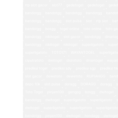
rtp slot gacor
slot77
gedetogel
gedetogel
gedet
bandotgg
bandotgg
bandotgg
bandotgg
bando
bandotgg
bandotgg
slot pulsa
slot
rtp slot
ba
bandotgg
bosgg
togel online
toto online
toto ga
bandotgg
nikitogel
slot gacor
bandotgg
dinarto
bandotgg
nikitogel
nikitogel
superligatoto
super
superligatoto
TOTO171
WAYANTOGEL
superligat
ciputratoto
dwitogel
disinitoto
dinartogel
wayan
prediksi togel
prediksi sdy
prediksi sgp
prediksi hk
slot gacor
dewetoto
dewetoto
RUPIAHGG
band
depo 10k
slot pulsa
doragg
DORAGG
doragg
s
Toto Togel
pinjam100
gengpg
bosgg
dwitogel
bandotgg
dwitogel
superligatoto
superligatoto
dwitogel
superligatoto
superligatoto
superligatot
bandotgg
pinjam100
dwitogel
hondagg
dwitogel